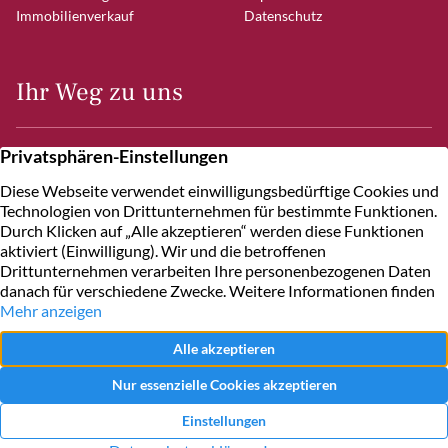
Immobilienverkauf
Datenschutz
Ihr Weg zu uns
Frahmredder 7
22393 Hamburg
Kontakt
+49 40 600
10
60
Schreiben Sie uns
Immobilienmakler Sasel
Immobilienmakler Rahlstedt