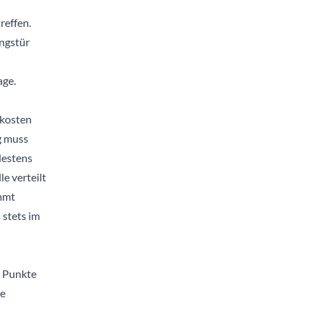
reffen.
ngstür
ge.
kosten
g muss
destens
e verteilt
immt
 stets im
e Punkte
ie