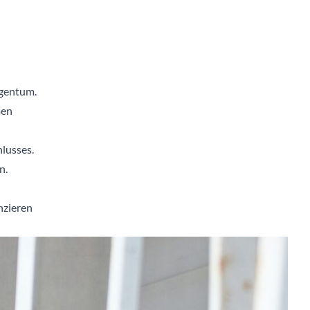
gentum.
men
lusses.
n.
nzieren