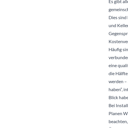
Es gibt a
gemeinscha
Dies sind
und Kelle
Gegenspr
Kostenver
Häufig si
verbunden
eine qual
die Hälfte
werden – 
haben“, i
Blick hab
Bei Insta
Planen WE
beachten,