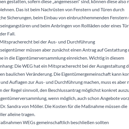
 gestatten, sofern diese „angemessen“ sind, können diese also n
blehnen. Das ist beim Nachrüsten von Fenstern und Türen durch
che Sicherungen, beim Einbau von einbruchhemmenden Fenstern
ingangstüren und beim Anbringen von Rollläden oder eines Tür
der Fall.
itspracherecht bei der Aus- und Durchführung
igentümer müssen aber zunächst einen Antrag auf Gestattung 
in die Eigentümerversammlung einreichen. Wichtig in diesem
ang: Die WEG hat ein Mitspracherecht bei der Ausgestaltung d
en baulichen Veränderung. Die Eigentümergemeinschaft kann ko
und Auflagen zur Aus- und Durchführung machen, muss es aber ni
in der Regel sinnvoll, den Beschlussantrag möglichst konkret ausz
igentümerversammlung, wenn möglich, auch schon Angebote vorz
 Dr. Sandra von Möller. Die Kosten für die Maßnahme müssen die
ler alleine tragen.
aßnahmen WEGs gemeinschaftlich beschließen sollten