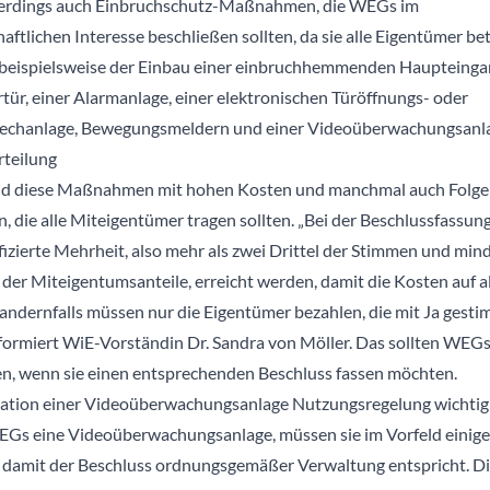
llerdings auch Einbruchschutz-Maßnahmen, die WEGs im
ftlichen Interesse beschließen sollten, da sie alle Eigentümer bet
 beispielsweise der Einbau einer einbruchhemmenden Haupteinga
rtür, einer Alarmanlage, einer elektronischen Türöffnungs- oder
echanlage, Bewegungsmeldern und einer Videoüberwachungsanla
teilung
nd diese Maßnahmen mit hohen Kosten und manchmal auch Folge
, die alle Miteigentümer tragen sollten. „Bei der Beschlussfassun
ifizierte Mehrheit, also mehr als zwei Drittel der Stimmen und min
 der Miteigentumsanteile, erreicht werden, damit die Kosten auf all
andernfalls müssen nur die Eigentümer bezahlen, die mit Ja gest
nformiert WiE-Vorständin Dr. Sandra von Möller. Das sollten WEGs
en, wenn sie einen entsprechenden Beschluss fassen möchten.
llation einer Videoüberwachungsanlage Nutzungsregelung wichtig
Gs eine Videoüberwachungsanlage, müssen sie im Vorfeld einig
 damit der Beschluss ordnungsgemäßer Verwaltung entspricht. D