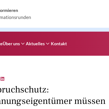
nformieren
rmationsrunden
ge
Über uns
Aktuelles
Kontakt
Firmenprofil
Aktuelles
Kundenrezensionen
Informationsrunden
bruchschutz:
nungseigentümer müssen