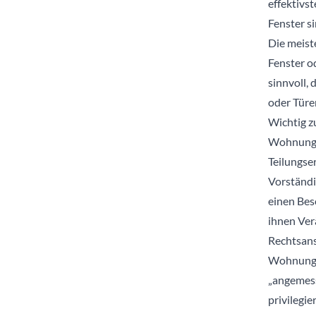
effektivst
Fenster s
Die meiste
Fenster o
sinnvoll,
oder Türe
Wichtig z
Wohnungse
Teilungse
Vorständ
einen Bes
ihnen Ve
Rechtsan
Wohnungs
„angemess
privilegi