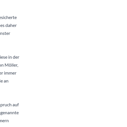
esicherte
 es daher
nster
ese in der
n Möller,
er immer
ie an
pruch auf
ogenannte
ümern