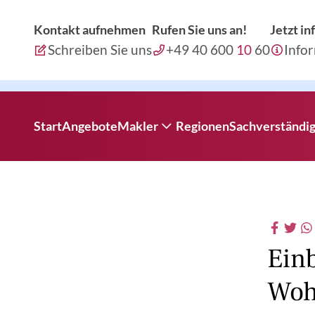
Kontakt aufnehmen
Rufen Sie uns an!
Jetzt i
Schreiben Sie uns
+49 40 600
10
60
Info
Start
Angebote
Makler
Regionen
Sachverständi
Immobilienverkauf
Auftraggeber-Info
Ein
Woh