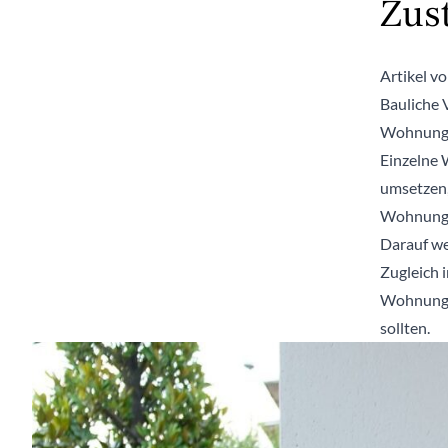
Zus
Artikel v
Bauliche 
Wohnungse
Einzelne
umsetzen,
Wohnungs
Darauf we
Zugleich 
Wohnungse
sollten.