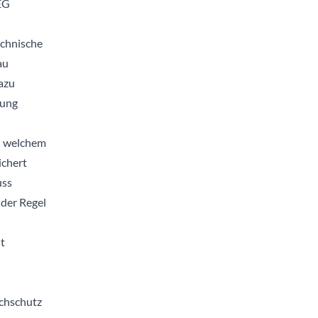
EG
echnische
au
Dazu
nung
u welchem
ichert
uss
 der Regel
t
chschutz