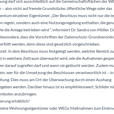
ng darf sich ausschließlich auf die Gemeinschaftsflächen der W
n – also nicht auf fremde Grundstücke, öffentliche Wege oder das
entum einzelner Eigentümer. „Der Beschluss muss nicht nur die t
ion regeln, sondern auch eine Nutzungsregelung enthalten, die gen
wie die Anlage betrieben wird ­“, informiert Dr. Sandra von Möller. 
sbesondere, dass die Vorschriften der Datenschutz-Grundverord
rfüllt werden, denn diese sind gesetzlich vorgeschrieben.
tet: In dem Beschluss muss festgelegt werden, welcher Bereich z
 in welchem Zeitraum überwacht wird, wie die Aufnahmen gespe
er darauf zugreifen darf und wann sie gelöscht werden. Zudem m
ein, wer für die Umsetzung des Beschlusses verantwortlich ist – in
ltung. Dies muss am Ort der Überwachung durch einen Aushang
geben werden. Darüber hinaus ist es empfehlenswert, Schilder mi
mbolen anzubringen.
rung erhältlich?
nzelne Wohnungseigentümer oder WEGs Maßnahmen zum Einbru