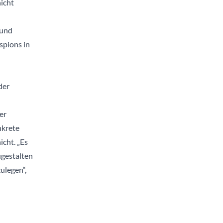
icht
 und
spions in
der
er
nkrete
cht. „Es
ugestalten
ulegen“,