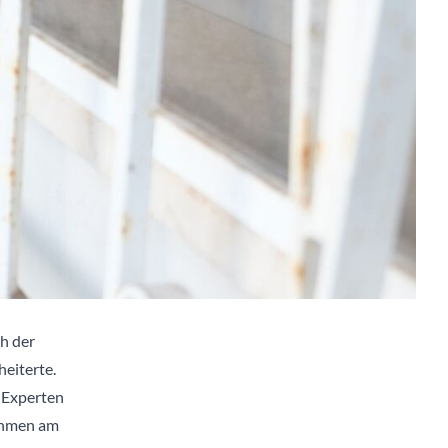
h der
eiterte.
 Experten
ahmen am