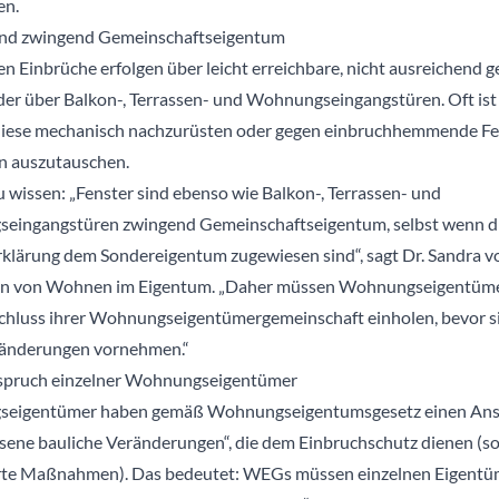
en.
ind zwingend Gemeinschaftseigentum
n Einbrüche erfolgen über leicht erreichbare, nicht ausreichend g
der über Balkon-, Terrassen- und Wohnungseingangstüren. Oft ist
 diese mechanisch nachzurüsten oder gegen einbruchhemmende Fe
n auszutauschen.
u wissen: „Fenster sind ebenso wie Balkon-, Terrassen- und
ingangstüren zwingend Gemeinschaftseigentum, selbst wenn di
rklärung dem Sondereigentum zugewiesen sind“, sagt Dr. Sandra vo
in von Wohnen im Eigentum. „Daher müssen Wohnungseigentüm
chluss ihrer Wohnungseigentümergemeinschaft einholen, bevor s
ränderungen vornehmen.“
spruch einzelner Wohnungseigentümer
eigentümer haben gemäß Wohnungseigentumsgesetz einen Ans
ene bauliche Veränderungen“, die dem Einbruchschutz dienen (s
erte Maßnahmen). Das bedeutet: WEGs müssen einzelnen Eigent