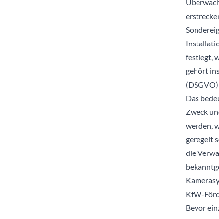
Überwachu
erstrecke
Sondereig
Installat
festlegt, 
gehört in
(DSGVO) e
Das bedeu
Zweck und
werden, w
geregelt s
die Verwa
bekanntge
Kamerasy
KfW-Förde
Bevor ei