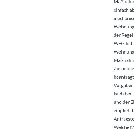
Maßnahmen
einfach a
mechanis
Wohnungse
der Regel 
WEG hat M
Wohnungse
Maßnahme 
Zusammenh
beantragt
Vorgaben 
ist daher 
und der E
empfiehlt
Antragstel
Welche M