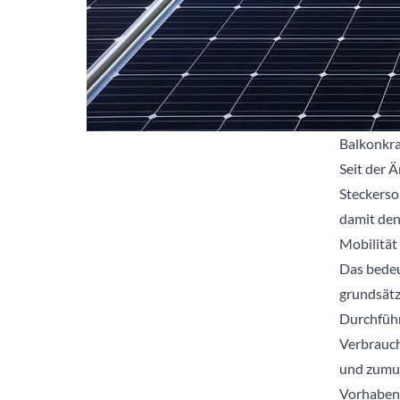
Balkonkra
Seit der 
Steckersol
damit den
Mobilität
Das bedeu
grundsätz
Durchführ
Verbrauc
und zumut
Vorhaben 