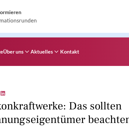
nformieren
rmationsrunden
ge
Über uns
Aktuelles
Kontakt
Firmenprofil
Aktuelles
Kundenrezensionen
Informationsrunden
onkraftwerke: Das sollten
nungseigentümer beachte