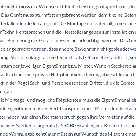
le mehr, muss der Wechselrichter die Leistung entsprechend „dro
: Das Gerät muss sturmfest angebracht werden, damit keine Gefah
terfallenden Teilen ausgeht. Die Montage muss den allgemein an
r Technik entsprechen und die Herstellerangaben zur Installation
zur Benutzung des Geräts müssen berücksichtigt werden. Das Gerä
 so angebracht werden, dass andere Bewohner nicht geblendet we
rung
: Steckersolargeräte gelten nicht als Gebäudebestandteile, so
entum der jeweiligen Eigentümer bzw. Mieter. Wer ein Steckersola
 sollte daher eine private Haftpflichtversicherung abgeschlossen 
kt in der Regel Sach- und Personenschäden Dritter, die die Geräte
en, ab.
Die Montage- und mögliche Folgekosten muss die Eigentümer allei
de Eigentümer müssen Rechtsanspruch ihrer Mieter durchsetzen
er haben nun einen Rechtsanspruch gegen ihre Vermieter auf die
ion eines Steckersolargeräts (§ 554 BGB) auf eigene Kosten. Das be
ende Wohnungseigentümer müssen auf Wunsch des Mieters eine