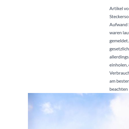
Artikel v
Steckerso
Aufwand S
waren lau
gemeldet.
gesetzlich
allerding
einholen,
Verbrauch
am besten
beachten 