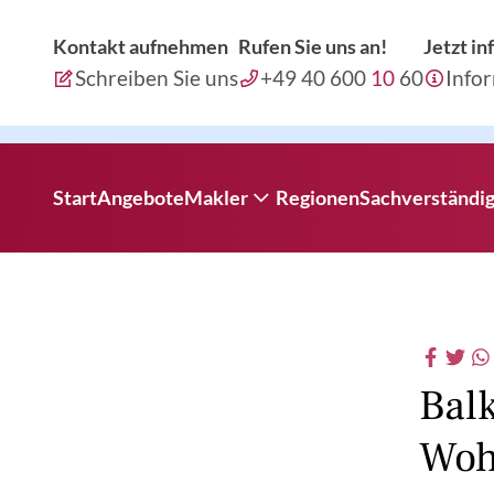
Kontakt aufnehmen
Rufen Sie uns an!
Jetzt i
Schreiben Sie uns
+49 40 600
10
60
Info
Start
Angebote
Makler
Regionen
Sachverständi
Immobilienverkauf
Auftraggeber-Info
Balk
Woh