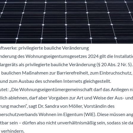
ftwerke: privilegierte bauliche Veränderung
Änderung des Wohnungseigentumsgesetzes 2024 gilt die Installati
argeräts als privilegierte bauliche Veränderung (§ 20 Abs. 2 Nr. 5). 
 baulichen Maßnahmen zur Barrierefreiheit, zum Einbruchschutz, 
 und zum Ausbau des schnellen Internets gleichgestellt.
tet: „Die Wohnungseigentümergemeinschaft darf das Anliegen n
lich ablehnen, darf aber Vorgaben zur Art und Weise der Aus- un
ung machen“, sagt Dr. Sandra von Möller, Vorständin des
herschutzverbands Wohnen im Eigentum (WiE). Diese müssen an
bar sein – dürfen also nicht unverhältnismäßig sein, sodass sie d
verhindern.