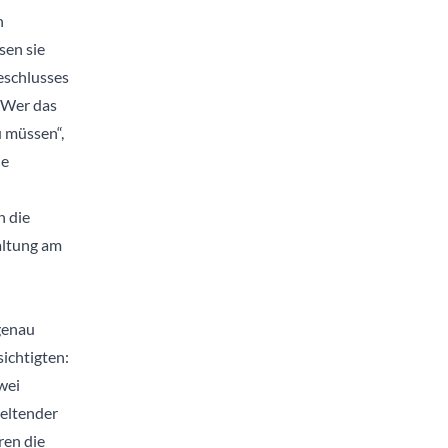
n
en sie
eschlusses
„Wer das
u müssen“,
ie
n die
altung am
genau
ichtigten:
wei
geltender
ren die