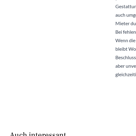
Gestattun
auch umge
Mieter dur
Bei fehle
Wenn die 
bleibt Wo
Beschluss
aber unve
gleichzei
Auch interessant