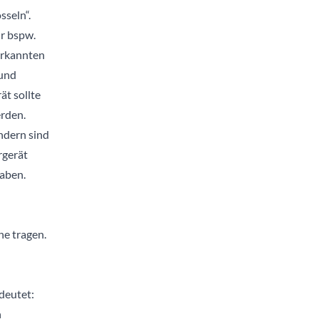
sseln“.
r bspw.
erkannten
 und
t sollte
rden.
ndern sind
rgerät
haben.
ne tragen.
deutet:
n