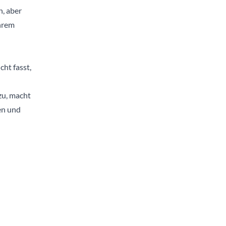
, aber
hrem
ht fasst,
zu, macht
en und