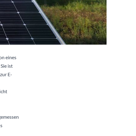
on eines
Sie ist
zur E-
icht
d
gemessen
as