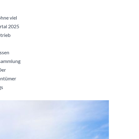
hne viel
rtal 2025
trieb
üssen
rsammlung
Der
entümer
gs