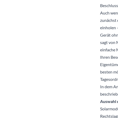
Beschluss
Auch wenn
zunächst 
einholen 
Gerät ohne
sagt von 
einfache 
Ihren Bes
Eigentüme
besten mög
Tagesordnu
In dem An
beschrieb
Auswahl 
Solarmodu
Rechtslag