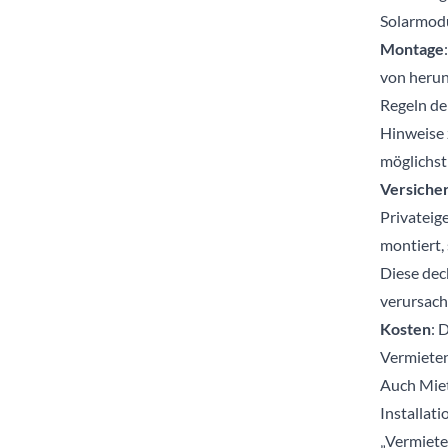
Solarmodu
Montage
von herun
Regeln de
Hinweise 
möglichst
Versiche
Privateig
montiert,
Diese dec
verursach
Kosten
: 
Vermieten
Auch Miet
Installat
„Vermiet