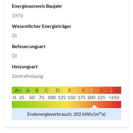
Energieausweis Baujahr
1973
Wesentlicher Energieträger
Öl
Befeuerungsart
Öl
Heizungsart
Zentralheizung
A+
A
B
C
D
E
F
G
H
0
25
50
75
100
125
150
175
200
225
>250
Endenergieverbrauch: 202 kWh/(m²*a)